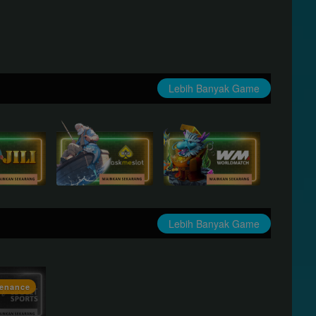
Lebih Banyak Game
Lebih Banyak Game
tenance