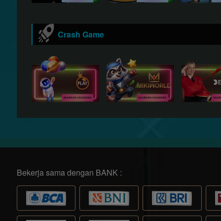
Crash Game
Bekerja sama dengan BANK :