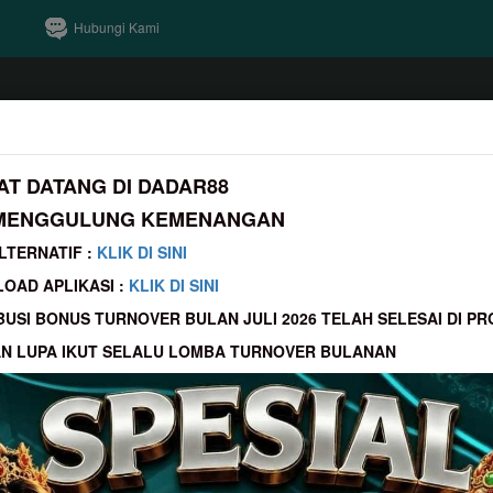
i
Hubungi Kami
SLOT
LIVE CASINO
SPORT
SABUNG AY
AT DATANG DI DADAR88
 MENGGULUNG KEMENANGAN
ALTERNATIF :
KLIK DI SINI
OAD APLIKASI :
KLIK DI SINI
BUSI BONUS TURNOVER BULAN JULI 2026 TELAH SELESAI DI P
AN LUPA IKUT SELALU LOMBA TURNOVER BULANAN