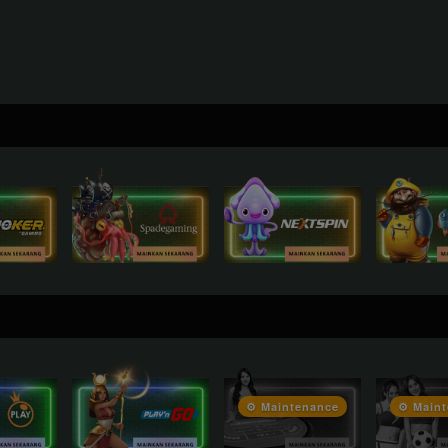
⚙ Maintenance
⚙ Main