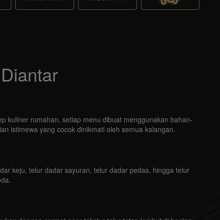
Diantar
ep kuliner rumahan, setiap menu dibuat menggunakan bahan-
ian istimewa yang cocok dinikmati oleh semua kalangan.
r keju, telur dadar sayuran, telur dadar pedas, hingga telur
oda.