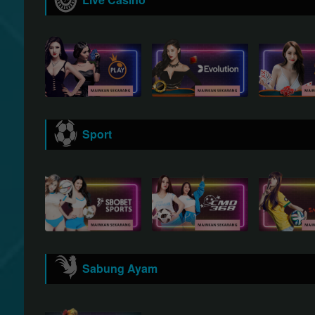
Sport
Sabung Ayam