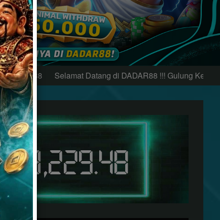
AR88
Selamat Datang di DADAR88 !!! Gulung Kemenangan 
,483,248.08