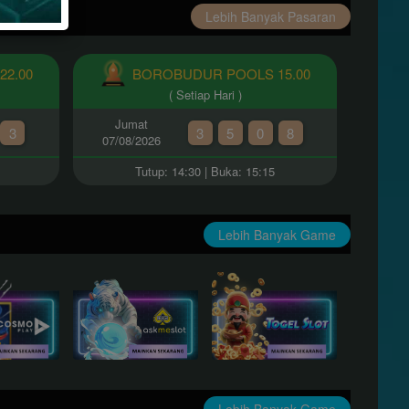
Lebih Banyak Pasaran
2.00
BOROBUDUR POOLS 15.00
( Setiap Hari )
Jumat
3
3
5
0
8
07/08/2026
Tutup: 14:30 | Buka: 15:15
Lebih Banyak Game