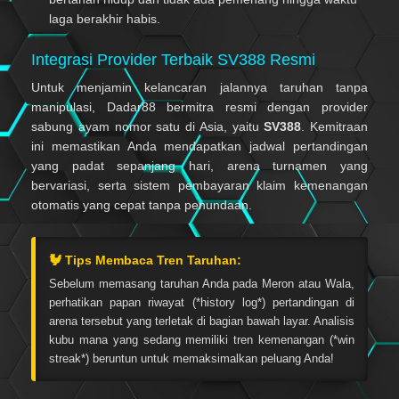
laga berakhir habis.
Integrasi Provider Terbaik SV388 Resmi
Untuk menjamin kelancaran jalannya taruhan tanpa
manipulasi, Dadar88 bermitra resmi dengan provider
sabung ayam nomor satu di Asia, yaitu
SV388
. Kemitraan
ini memastikan Anda mendapatkan jadwal pertandingan
yang padat sepanjang hari, arena turnamen yang
bervariasi, serta sistem pembayaran klaim kemenangan
otomatis yang cepat tanpa penundaan.
🐓 Tips Membaca Tren Taruhan:
Sebelum memasang taruhan Anda pada Meron atau Wala,
perhatikan papan riwayat (*history log*) pertandingan di
arena tersebut yang terletak di bagian bawah layar. Analisis
kubu mana yang sedang memiliki tren kemenangan (*win
streak*) beruntun untuk memaksimalkan peluang Anda!