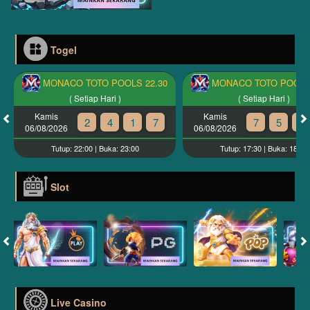
Togel
MONACO TOTO POOLS 22.30
MONACO TOTO POOLS 
( Setiap Hari )
( Setiap Hari )
Kamis
Kamis
2
4
1
7
7
5
4
06/08/2026
06/08/2026
Tutup: 22:00 | Buka: 23:00
Tutup: 17:30 | Buka: 18:30
Slot
Live Casino