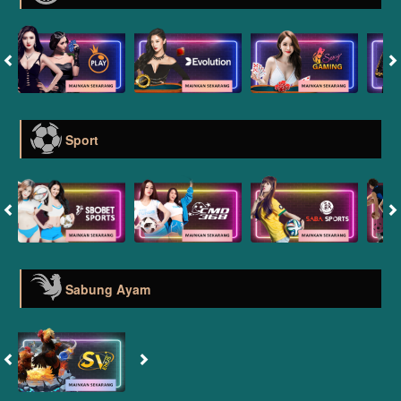
Sport
Sabung Ayam