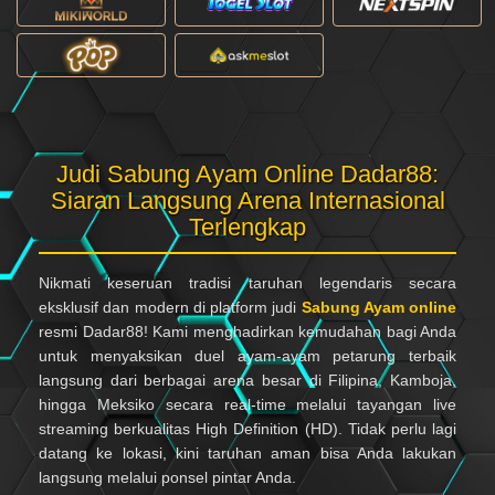
Judi Sabung Ayam Online Dadar88:
Siaran Langsung Arena Internasional
Terlengkap
Nikmati keseruan tradisi taruhan legendaris secara
eksklusif dan modern di platform judi
Sabung Ayam online
resmi Dadar88! Kami menghadirkan kemudahan bagi Anda
untuk menyaksikan duel ayam-ayam petarung terbaik
langsung dari berbagai arena besar di Filipina, Kamboja,
hingga Meksiko secara real-time melalui tayangan live
streaming berkualitas High Definition (HD). Tidak perlu lagi
datang ke lokasi, kini taruhan aman bisa Anda lakukan
langsung melalui ponsel pintar Anda.