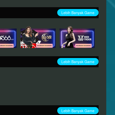
Lebih Banyak Game
Lebih Banyak Game
Lebih Banyak Game