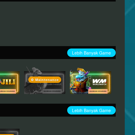
Lebih Banyak Game
⚙ Maintenance
Lebih Banyak Game