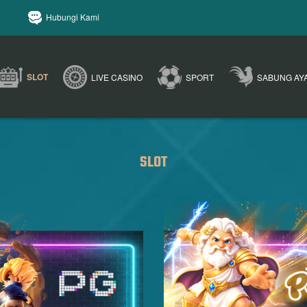
i
Hubungi Kami
SLOT
LIVE CASINO
SPORT
SABUNG AY
SLOT