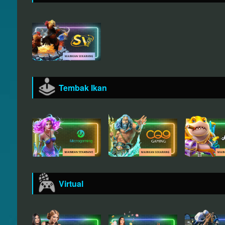
Tembak Ikan
Virtual