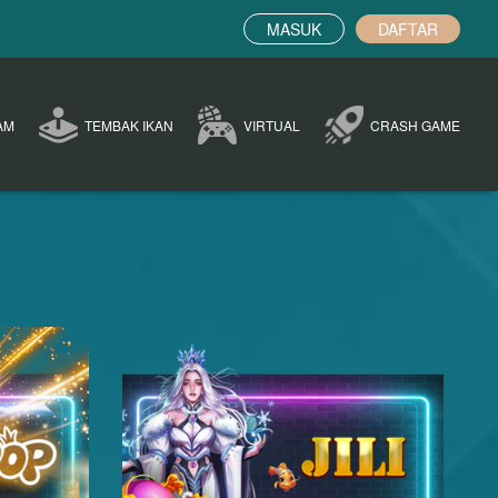
MASUK
DAFTAR
AM
TEMBAK IKAN
VIRTUAL
CRASH GAME