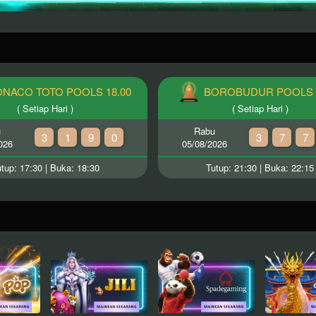
NACO TOTO POOLS 18.00
BOROBUDUR POOLS 2
( Setiap Hari )
( Setiap Hari )
u
Rabu
3
1
9
0
3
7
7
026
05/08/2026
tup: 17:30 | Buka: 18:30
Tutup: 21:30 | Buka: 22:15